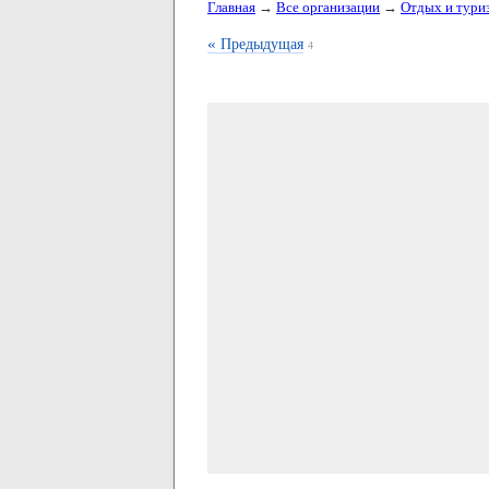
Главная
→
Все организации
→
Отдых и тури
«
Предыдущая
4