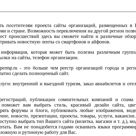
ь посетителям проекта сайты организаций, размещенных в П
ми и стране. Возможность переключения на другой регион позво
мест происшествий здесь вы сможете найти и различные обзо
атривать новостную ленты со смартфонов и айфонов.
 информация, которая может быть полезна различным группа
ылки на сайты, телефон организации.
permp.ru - это больше чем реестр организаций города и реги
атно сделать полноценный сайт.
уги: внутренний и выездной туризм, заказ авиабилетов и отел
регистраций, публикации сомнительных компаний и спама 
в поможет вам выбрать стиль, красивый дизайн сайта, цве
дрять форумы и блоги, публиковать любые изображения, виде
е, новости, презентации, проекты, товары, услуги, вакансии.
тупно выбрать тип Вашего сайта (визитка, магазин и т. д.), м
ботать. Вам не понадобится годами осваивать языки программ
сложную и рутинную работу для Вас.