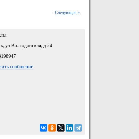
»
Следующая
1
кты
ь, ул Волгодонская, д 24
3198947
вить сообщение