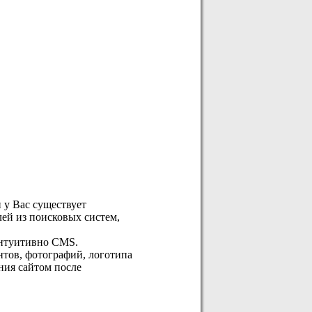
и у Вас существует
лей из поисковых систем,
интуитивно CMS.
нтов, фотографий, логотипа
ния сайтом после